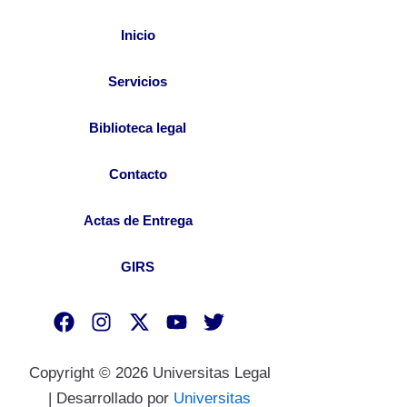
Inicio
Servicios
Biblioteca legal
Contacto
Actas de Entrega
GIRS
F
I
X
Y
T
a
n
-
o
w
c
s
t
u
i
Copyright © 2026 Universitas Legal
e
t
w
t
t
b
a
i
u
t
| Desarrollado por
Universitas